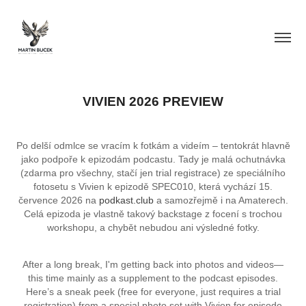
VIVIEN 2026 PREVIEW
Po delší odmlce se vracím k fotkám a videím – tentokrát hlavně
jako podpoře k epizodám podcastu. Tady je malá ochutnávka
(zdarma pro všechny, stačí jen trial registrace) ze speciálního
fotosetu s Vivien
k epizodě SPEC010, která vychází 15.
července 2026 na
podkast.club
a samozřejmě i na Amaterech.
Celá epizoda je vlastně takový backstage z focení s trochou
workshopu, a chybět nebudou ani výsledné fotky.
After a long break, I'm getting back into photos and videos—
this time mainly as a supplement to the podcast episodes.
Here’s a sneak peek (free for everyone, just requires a trial
registration) from a special photo set with Vivien for episode